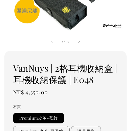
1
/
15
VanNuys | 2格耳機收納盒 |
耳機收納保護 | E048
Regular
NT$ 4,350.00
price
材質
Premium皮革-荔紋