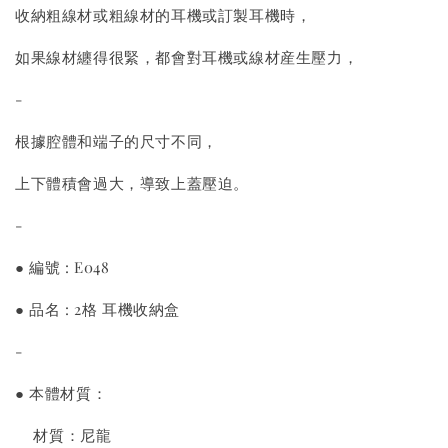
收納粗線材或粗線材的耳機或訂製耳機時，
如果線材纏得很緊，都會對耳機或線材産生壓力，
-
根據腔體和端子的尺寸不同，
上下體積會過大，導致上蓋壓迫。
-
● 編號 : E048
● 品名 : 2格 耳機收納盒
-
● 本體材質：
材質：尼龍