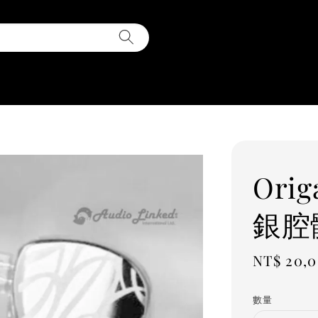
Orig
銀腔
Sale
NT$ 20,
price
數量