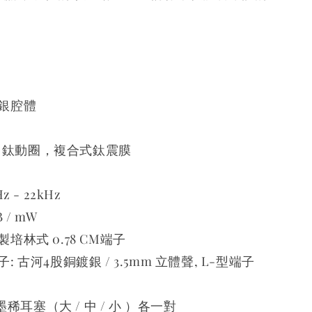
純銀腔體
mm 鈦動圈，複合式鈦震膜
z - 22kHz
B / mW
製培林式 0.78 CM端子
子: 古河4股銅鍍銀 / 3.5mm 立體聲, L-型端子
o石墨稀耳塞（大 / 中 / 小 ）各一對