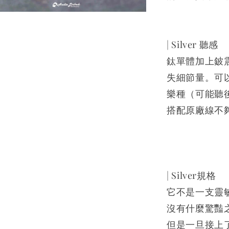
| Silver 聽感
鈦單體加上鈹
失細節量。可
樂種（可能聽
搭配原廠線不夠
| Silver規格
它不是一支靈
沒有什麼驚豔
但是一旦接上