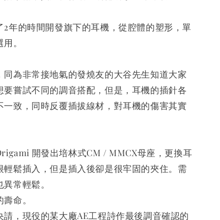
了2年的時間開發旗下的耳機，從腔體的塑形，單
選用。
，同為非常接地氣的發燒友的大谷先生知道大家
想要嘗試不同的調音搭配，但是，耳機的插針各
不一致，同時反覆插拔線材，對耳機的傷害其實
igami 開發出培林式CM / MMCX母座，更換耳
很輕鬆插入，但是插入後卻是很牢固的夾住。需
也異常輕鬆。
的壽命。
央請，現役的某大廠AE工程詩作最後調音確認的