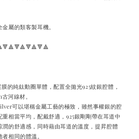
全金屬的類客製耳機。
🔻🔺🔻🔺🔻🔺🔻🔺
震膜的純鈦動圈單體，配置全拋光925紋銀腔體，
mm古河線材。
ilver可以堪稱金屬工藝的極致，雖然事權銀的腔
配重相當平均，配戴舒適，925銀剛剛帶在耳道中
涼潤的舒適感，同時藉由耳道的溫度，提昇腔體
聽者相同的體溫。