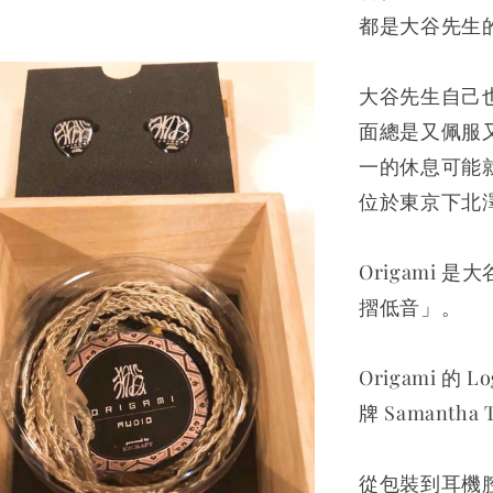
都是大谷先生
大谷先生自己
面總是又佩服
一的休息可能
位於東京下北
Origami
摺低音」。
Origami 
牌 Samantha
從包裝到耳機腔