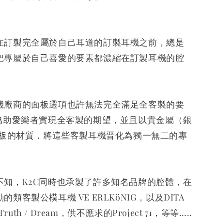
在訂製完全屬於自己耳道的訂製耳機之前，總是
把專屬於自己喜愛的要素都濃縮在訂製耳機的腔
機廠商的面板選項也許無法完全滿足全客製的要
僅協助愛樂者實現全客製的期望，並且以貴金屬（銀
為面板的材質，將這些客製耳機晋化為獨一無二的專
不知，K2C同時也承製了許多知名品牌的腔體，在
類客製公模耳機 VE ERLKöNIG，以及DITA
 Truth / Dream，供不應求的Project 71，等等…..