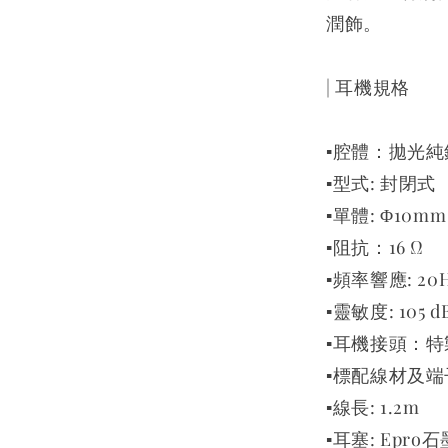
潤飾。
| 耳機規格
▪️腔體：拋光
▪️型式: 封閉式
▪單體: Φ10
▪️阻抗：16 Ω
▪️頻率響應: 20H
▪️靈敏度: 105 d
▪️耳機接頭：特
▪️標配線材及端
▪️線長: 1.2m
▪️耳塞: Epr