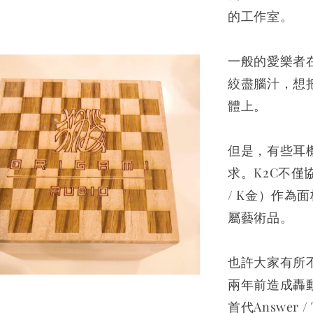
的工作室。
一般的愛樂者
絞盡腦汁，想
體上。
但是，有些耳
求。K2C不
/ K金）作
屬藝術品。
也許大家有所
兩年前造成轟動的
首代Answer /