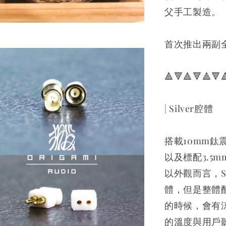
父手工製造。
首次推出兩副
🔺🔻🔺🔻🔺🔻
| Silver腔體
搭載10mm鈦
以及標配3.5
以外觀而言，S
體，但是整體
的時候，會有
的溫度與用戶