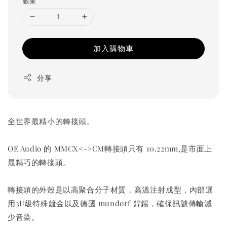
數量
加入購物車
分享
全世界最精小的轉接頭。
OE Audio 的 MMCX<->CM轉接頭只有 10.22mm,是市面上
最精巧的轉接頭。
轉接頭的外殼是以高聚合分子材質，高溫注射成型，內部選
用3U級特殊鍍金以及德國 mundorf 銲錫，確保訊號傳輸減
少音染。