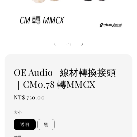
1
/
3
OE Audio | 線材轉換接頭
｜CM0.78 轉MMCX
Regular
NT$ 750.00
price
大小
透明
黑