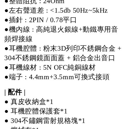
●整體阻抗 : 24Ohm 
●左右聲道差 : <1.5db 50Hz~5kHz 
●插針 : 2PIN / 0.78平口 
●機內線 : 高純退火銀線+動鐵專用音
頻焊接線 
●耳機腔體 : 粉末3D列印不銹鋼合金 + 
304不銹鋼鏡面面蓋 + 鋁合金出音口
●耳機線材 : 5N OFC純銅線材 
●端子 : 4.4mm+3.5mm可換式接頭 
| 配件 | 
● 真皮收納盒*1 
● 耳機腔體保護套*1 
● 304不鏽鋼雷射規格塊*1 