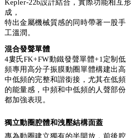
Kepler-22b設計結合，實際功能相互形
成，
特出金屬機械質感的同時帶著一股手
工溫潤。
混合發聲單體
4
婁氏
FK+FW
動鐵發聲單體
+1
定制低
頻專用高分子振膜動圈單體構建出高
中低頻的完整和諧銜接，尤其在低頻
的能量感，中頻和中低頻的人聲部份
都加強表現。
獨立動圈腔體和洩壓結構面蓋 
專為動圈建立獨有的半開放，前後腔