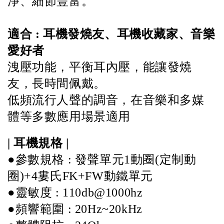
淨、細節豐富。
適合 : 耳機發燒友、耳機收藏家、音樂
愛好者 
洩壓功能，平衡耳內壓，能讓發燒
友，長時間佩戴。 
低頻流行人聲的調音，在音樂和多媒
體等多數應用場景適用
| 耳機規格 |  
●參數規格 : 發聲單元1動圈(定制動
圈)+4婁氏FK+FW動鐵單元 
●靈敏度 : 110db@1000hz 
●頻響範圍 : 20Hz~20kHz 