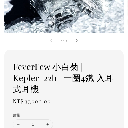
1
/
3
FeverFew 小白菊 |
Kepler-22b | 一圈4鐵 入耳
式耳機
Regular
NT$ 37,000.00
price
數量