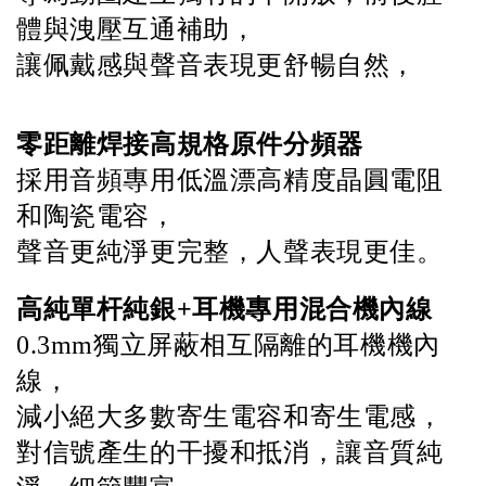
體與洩壓互通補助，
讓佩戴感與聲音表現更舒暢自然，
零距離焊接高規格原件分頻器
採用音頻專用低溫漂高精度晶圓電阻
和陶瓷電容，
聲音更純淨更完整，人聲表現更佳。
高純單杆純銀+耳機專用混合機內線
0.3mm獨立屏蔽相互隔離的耳機機內
線，
減小絕大多數寄生電容和寄生電感，
對信號產生的干擾和抵消，讓音質純