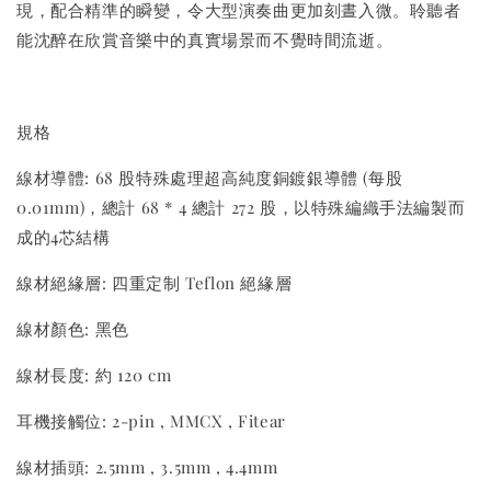
現，配合精準的瞬變，令大型演奏曲更加刻晝入微。聆聽者
能沈醉在欣賞音樂中的真實場景而不覺時間流逝。
規格
線材導體: 68 股特殊處理超高純度銅鍍銀導體 (每股
0.01mm)，總計 68 * 4 總計 272 股，以特殊編織手法編製而
成的4芯結構
線材絕緣層: 四重定制 Teflon 絕緣層
線材顏色: 黑色
線材長度: 約 120 cm
耳機接觸位: 2-pin , MMCX , Fitear
線材插頭: 2.5mm , 3.5mm , 4.4mm