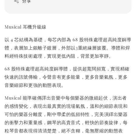
分享
Musical 耳機升級線
以 4 芯結構為基礎，每芯內部為 68 股特殊處理超高純度銅導
體，表層加上銀離子鍍層，外部以3重絕緣層披覆。導體和焊
料經特殊技術處理，實現更低內阻，背景更加寧靜。
68 股特殊處理超高純度銅導體，提供超寬闊頻寬，實現精確
快速的訊號傳輸，令聲音有更多能量，更多音樂氣氛，更多
音樂細節和更強的動態表現。
Musical 能準確傳譯出音樂中每個樂器的微細起伏，演出者
的感情變化，表現出最真實的現場氣氛，溫和的細節表現和
可怕的樂器分離度，剛中帶柔的低頻特性，完美演繹出樂器
的衝擊力和重量感，鋼琴的高貴音式，輕快的節奏旋律，每
粒琴音都表現得清清楚楚，絕不含糊，毫無壓縮的動態表