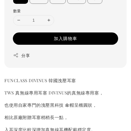
數量
加入購物車
分享
FUNCLASS DIVINUS 韓國洩壓耳塞
TWS 真無線專用耳塞 DIVINUS的真無線專用塞，
也使用自家專門的洩壓黑科技 傘帽呈橢圓狀，
相比原廠附贈耳塞稍稍長一點，
入耳深度比較深增加真無線耳機配戴穩定度。