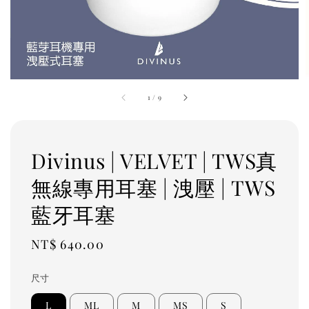
1
/
9
Divinus | VELVET | TWS真
無線專用耳塞 | 洩壓 | TWS
藍牙耳塞
Regular
NT$ 640.00
price
尺寸
L
ML
M
MS
S