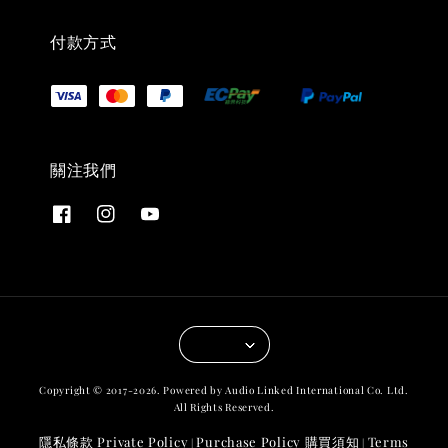
付款方式
關注我們
Copyright © 2017-2026. Powered by Audio Linked International Co. Ltd.
All Rights Reserved.
隱私條款 Private Policy
Purchase Policy 購買須知
Terms
|
|