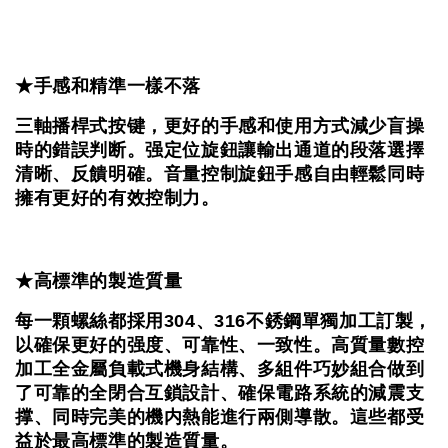
★手感和精準一樣不落
三軸播桿式按键，更好的手感和使用方式減少盲操
時的錯誤判断。
强定位旋鈕讓輸出通道的段落選擇
清晰、反饋明確。
音量控制旋鈕手感自由輕鬆同時
擁有更好的有效控制力。
★高標準的製造質量
每一顆螺絲都採用304、316不銹鋼單獨加工訂製，
以確保更好的强度、可靠性、一致性。
高質量數控
加工全金屬負載式機身結構、多組件巧妙組合
做到
了可靠的全閉合互鎖設計、確保電路系統的減震支
撑、
同時完美的機内熱能進行兩側導散。
這些都受
益於最高標準的製造質量。