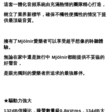
這套一體化音頻系統由充滿熱情的團隊精心打造，
樹立了業界新標竿，確保不犧牲便攜性的情況下提
供最頂級音質。
擁有了Mjölnir愛樂者可以享受超乎想像的聆聽體
驗。
無論在家中還是旅行中 Mjölnir都能提供不妥協的
好聲音，
是眼光獨到的愛樂者所追求的最強夥伴。
★驅動力強大
132dB信噪比，噪聲數量級0.8pVrms，134dB大