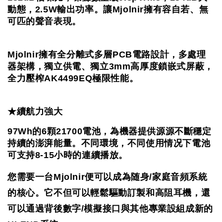
動態，2.5W輸出功率。讓Mjolnir擁有容自若、無
可匹的聲音表現。
Mjolnir擁有全分離式多層PCB電路設計，多處理
器架構，獨立供電、獨立3mm高厚度鎖嵌式屏蔽，
全力壓榨AK4499EQ極限性能。
★續航力強大
97Wh的6顆21700電池，為機器提供源源不斷穩定
持續的澎湃能量。
不同環境，不同使用情况下電池
可支持8-15小時的連續播放。
您需要一台Mjolnir便可以成為随身/家庭音頻系統
的核心。
它不但可以輕鬆驅動訂製和高阻耳機，還
可以通過背後數字/模擬接口
與其他專業設組成新的