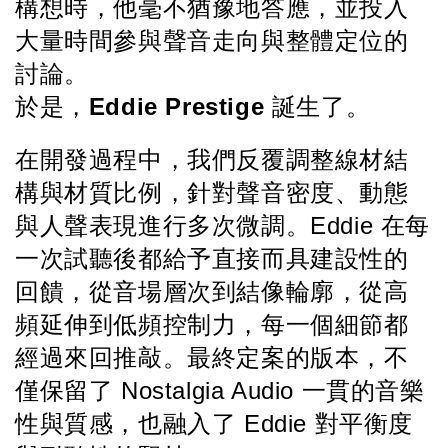
構想時，他毫不猶豫地答應，並投入
大量時間參與聲音走向與整體定位的
討論。
於是，
Eddie Prestige
 誕生了。
在開發過程中，我們反覆調整線材結
構與材質比例，針對聲音密度、動態
與人聲表現進行多次微調。Eddie 在每
一次試聽後都給予直接而具建設性的
回饋，從音場層次到結像輪廓，從高
頻延伸到低頻控制力，每一個細節都
經過來回推敲。最終定案的版本，不
僅保留了 Nostalgia Audio 一貫的音樂
性與質感，也融入了 Eddie 對平衡度