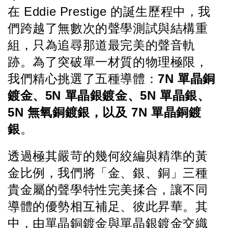
在 Eddie Prestige 的誕生歷程中，我
們跨越了無數次的聲學測試與結構重
組，只為追尋那道最完美的聲音軌
跡。為了突破單一材質的物理極限，
我們精心挑選了五種導體：
7N 單晶銅
鍍金、5N 單晶銀鍍金、5N 單晶銀、
5N 無氧銅鍍銀，以及 7N 單晶銅鍍
銀
。
透過極其嚴苛的幾何絞編與精準的黃
金比例，我們將「金、銀、銅」三種
貴金屬的聲學特性完美揉合，讓不同
導體的優勢相互補足、彼此昇華。其
中，由單晶銅鍍金與單晶銀鍍金交織