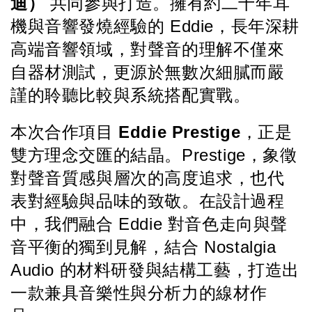
迪）
 共同參與打造。擁有約二十年耳
機與音響發燒經驗的 Eddie，長年深耕
高端音響領域，對聲音的理解不僅來
自器材測試，更源於無數次細膩而嚴
謹的聆聽比較與系統搭配實戰。
本次合作項目 
Eddie Prestige
，正是
雙方理念交匯的結晶。Prestige，象徵
對聲音質感與層次的高度追求，也代
表對經驗與品味的致敬。在設計過程
中，我們融合 Eddie 對音色走向與聲
音平衡的獨到見解，結合 Nostalgia 
Audio 的材料研發與結構工藝，打造出
一款兼具音樂性與分析力的線材作