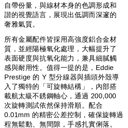
自帶份量，與線材本身的色調形成和
諧的視覺語言，展現出低調而深邃的
奢雅氣質。
所有金屬配件皆採用高強度鋁合金材
質，並經陽極氧化處理，大幅提升了
表面硬度與抗氧化能力，兼具細膩觸
感與耐用性。值得一提的是，Eddie 
Prestige 的 Y 型分線器與插頭外殼導
入了獨特的「可旋轉結構」，內部搭
載航太級不銹鋼軸心，通過 200,000 
次旋轉測試依然保持滑順。配合 
0.01mm 的精密公差控制，確保旋轉過
程無鬆動、無間隙，手感扎實俐落。