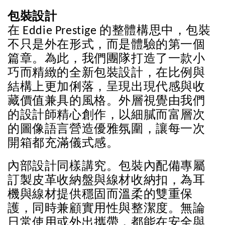
包裝設計
在 Eddie Prestige 的整體構思中，包裝
不只是外在形式，而是體驗的第一個
篇章。為此，我們團隊打造了一款小
巧而精緻的全新包裝設計，在比例與
結構上更加俐落，呈現出現代感與收
藏價值兼具的風格。外層視覺由我們
的設計師精心創作，以細膩而富層次
的圖像語言營造優雅氛圍，讓每一次
開箱都充滿儀式感。
內部設計同樣講究。包裝內配備專屬
訂製皮革收納盤與線材收納扣，為耳
機與線材提供穩固而溫柔的雙重保
護，同時兼顧實用性與整潔度。無論
日常使用或外出攜帶，都能在安全與