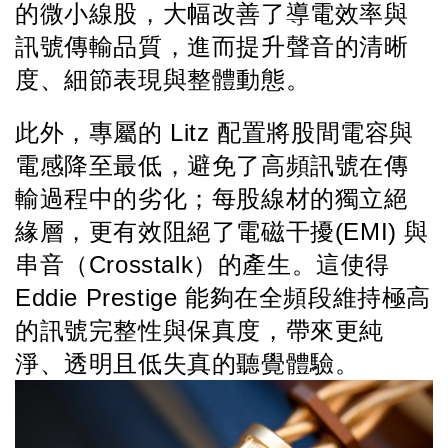
的微小線股，大幅改善了導電效率與
訊號傳輸品質，進而提升聲音的清晰
度、細節表現與整體動態。
此外，專屬的 Litz 配置將股間電容與
電感降至最低，避免了高頻訊號在傳
輸過程中的劣化；每股線材的獨立絕
緣層，更有效阻絕了電磁干擾(EMI) 與
串音（Crosstalk）的產生。這使得 
Eddie Prestige 能夠在全頻段維持極高
的訊號完整性與保真度，帶來更純
淨、透明且低失真的聽覺體驗。