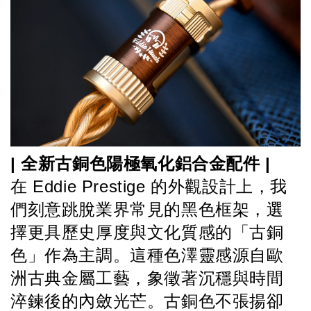
| 全新古銅色陽極氧化鋁合金配件 | 
在 Eddie Prestige 的外觀設計上，我
們刻意跳脫業界常見的黑色框架，選
擇更具歷史厚度與文化質感的「古銅
色」作為主調。這種色澤靈感源自歐
洲古典金屬工藝，象徵著沉穩與時間
淬鍊後的內斂光芒。古銅色不張揚卻