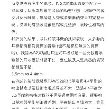
渲染也沒有突出的低頻。以S2當成訊源我搭配了一
些耳機，我認為對縱向音場的動態很讚，細節中的層
次以及分離度，無論是人聲或者樂器的聲音都完整呈
現，沒聽到有頻段是被壓縮或是壅擠，底噪也相當的
低。
我評測的結果，取決於該耳機的技術表現，大多數的
耳機都有相對寬廣的音場 (也不是橫亙無涯的寬廣
啦)。我認為S2來驅動耳道式耳機或是一些比較容易
驅動的耳罩應該相當不錯，定位以及人聲樂器的表現
都相當不錯。
3.5mm vs 4.4mm.
在測試的階段我發覺PAWS2的3.5單端與4.4平衡的
輸出聲底以及技術表現差異並不大，透過4.4平衡對
3.5單端的轉接頭我並不需要過度調整音量。硬要挑
出單端與平衡的細微差別，平衡輸出音場稍大，背景