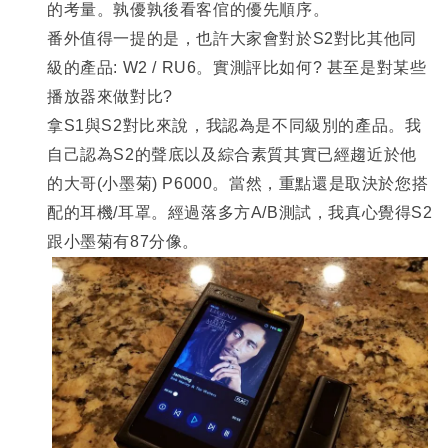
的考量。孰優孰後看客倌的優先順序。
番外
值得
一提的是，也許大家會對於S2對比其他同
級的產品: W2 / RU6。實測評比如何? 甚至是對某些
播放器來做對比?
拿S1與S2對比來說，我認為是不同級別的產品。我
自己認為S2的聲底以及綜合素質其實已經趨近於他
的大哥(小墨菊) P6000。當然，重點還是取決於您搭
配的耳機/耳罩。經過落多方A/B測試，我真心覺得S2
跟小墨菊有87分像。