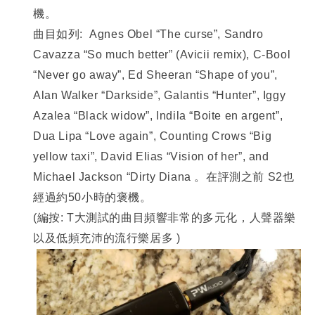
機。
曲目如列: Agnes Obel “The curse”, Sandro
Cavazza “So much better” (Avicii remix), C-Bool
“Never go away”, Ed Sheeran “Shape of you”,
Alan Walker “Darkside”, Galantis “Hunter”, Iggy
Azalea “Black widow”, Indila “Boite en argent”,
Dua Lipa “Love again”, Counting Crows “Big
yellow taxi”, David Elias “Vision of her”, and
Michael Jackson “Dirty Diana 。在評測之前 S2也
經過約50小時的褒機。
(
編按: T大測試的曲目頻響非常的多元化，人聲器樂
以及低頻充沛的流行樂居多 )