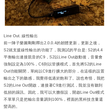
Line Out.
線性輸出
前一陣子樂圖剛剛釋出2.0.0.4的韌體更新，更新之後，
S2就支援線性輸出的功能了，我測試的平台是: S2的4.4
平衡輸出連接凱音的C9，S2以Line Out啟動後，音量會
強制設定為100%，C6則以管擴模式，首先將S2的Line
Out功能關閉，單純以C9進行擴大的部分，在這樣的設置
輸出之下的聽感，我覺得低過於飽和了。說也奇怪，我把
S2的Line Out開啟，連接著C9進行測試，我並沒有聽到
低頻的躁訊。因此，我可以大膽假設，開啟Line Out模式
不單單只是把輸出音量調到100%，裡面的黑科技含量還
蠻高的。