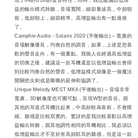
現了64的U18t的聲音特性，同時，我也建議以低增
益的輸出模式聆聽，音場寬闊，細節量波高，中頻朝
前，低頻朝上，細節精準。高增益輸出有一點過推
了。
Campfire Audio - Solaris 2020 (
平衡輸出) – 寬廣的
音場解像優良，均衡自然的調音，如果，上述是您喜
歡的聲音走向，有一個重點。我個人在經過高低增益
的切換之後，建議這一款耳機還是以低增益輸出會得
到比較均衡自然的聲音，低增益模式就像是一個魔法
開關把尖刺或是嘶嘶的延伸和協調了。
Unique Melody MEST MKII (
平衡輸出) – 音場非常
寬廣，3D解像度也可圈可點，呈現W型的音谷。跟
其他的耳道式耳機比起來，中高頻較為靠前，不會限
縮。聽感是比較寫實的。驚訝的是我比較喜歡以高增
益輸出聆聽，跟其他調性相同的耳機相比，我必須以
低增益輸出才不至於有高頻聒耳的聽感，但是這一款