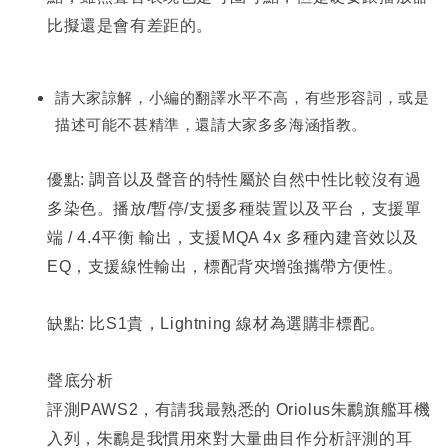
比擬還是會有差距的。
請大家諒解，小編的翻譯水平不高，有些形容詞，或是
描述可能不甚精準，還請大家多多海涵指教。
優點: 調音以及聲音的特性屬於自然中性比較沒有過
多染色。播放/暫停/支援多種裝置以及平台，支援單
端 / 4.4平衡 輸出，支援MQA 4x 多種內建音效以及
EQ，支援線性輸出，標配背夾增強攜帶方便性。
缺點: 比S1貴，Lightning 線材為選購非標配。
聲底分析
評測PAWS2，有請我最熟悉的 Oriolus朱鸝旗艦耳機
入列，朱鸝是我慣用來對大量曲目作分析評測的耳