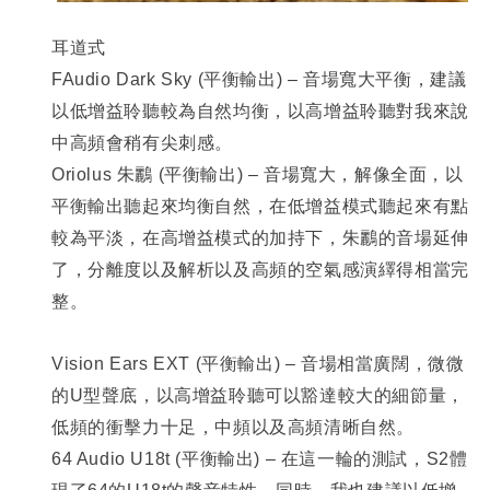
耳道式
FAudio Dark Sky (
平衡輸出) – 音場寬大平衡，建議
以低增益聆聽較為自然均衡，以高增益聆聽對我來說
中高頻會稍有尖刺感。
Oriolus
朱鸝
(
平衡輸出) – 音場寬大，解像全面，以
平衡輸出聽起來均衡自然，在低增益模式聽起來有點
較為平淡，在高增益模式的加持下，朱鸝的音場延伸
了，分離度以及解析以及高頻的空氣感演繹得相當完
整。
Vision Ears EXT (
平衡輸出) – 音場相當廣闊，微微
的U型聲底，以高增益聆聽可以豁達較大的細節量，
低頻的衝擊力十足，中頻以及高頻清晰自然。
64 Audio U18t (
平衡輸出) – 在這一輪的測試，S2體