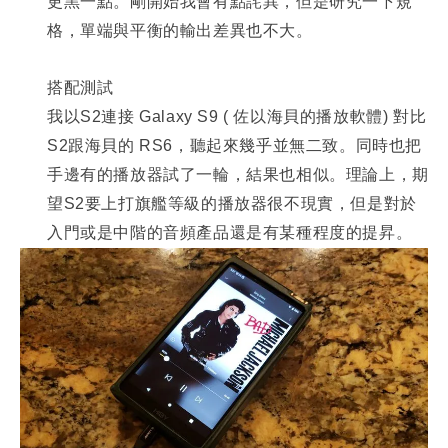
更黑一點。剛開始我會有點詫異，但是研究一下規
格，單端與平衡的輸出差異也不大。
搭配測試
我以S2連接 Galaxy S9 ( 佐以海貝的播放軟體) 對比
S2跟海貝的 RS6，聽起來幾乎並無二致。同時也把
手邊有的播放器試了一輪，結果也相似。理論上，期
望S2要上打旗艦等級的播放器很不現實，但是對於
入門或是中階的音頻產品還是有某種程度的提昇。