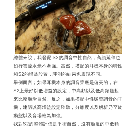
總體來說，我發覺 S2的調音中性自然，高頻延伸也
如行雲流水毫不牽強。當然，搭配的耳機本身的特性
和S2的增益設置，評測的結果也表現不同。
舉例而言；如果耳機本身的調音聲底是偏亮的，在
S2上最好以低增益的設定，中高頻以及低高頻聽起
來比較順滑自然。反之，如果搭配中性暖聲調音的耳
機，建議以高增益設定聆聽，分離度以及解析乃至於
動態以及音場較為加強。
我對S2的整體評價是平衡自然，沒有過度的中低頻