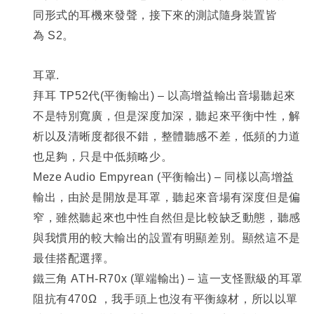
同形式的耳機來發聲，接下來的測試隨身裝置皆
為 S2。
耳罩.
拜耳 TP52代(平衡輸出) – 以高增益輸出音場聽起來
不是特別寬廣，但是深度加深，聽起來平衡中性，解
析以及清晰度都很不錯，整體聽感不差，低頻的力道
也足夠，只是中低頻略少。
Meze Audio Empyrean (
平衡輸出) – 同樣以高增益
輸出，由於是開放是耳罩，聽起來音場有深度但是偏
窄，雖然聽起來也中性自然但是比較缺乏動態，聽感
與我慣用的較大輸出的設置有明顯差別。顯然這不是
最佳搭配選擇。
鐵三角 ATH-R70x (單端輸出) – 這一支怪獸級的耳罩
阻抗有470Ω ，我手頭上也沒有平衡線材，所以以單