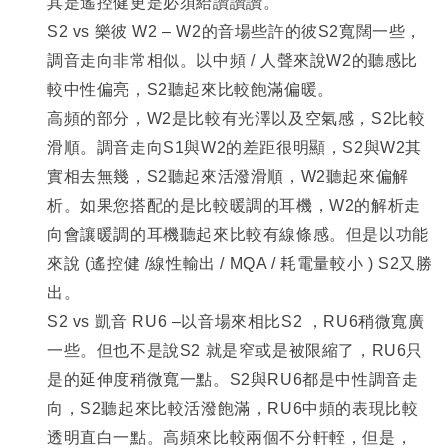
其是遙控健更是必須給讚讚讚。
S2 vs
樂彼 W2 – W2的音場些許的彼S2寬闊一些，
調音走向非常相似。以中頻 / 人聲來說W2的聽感比
較中性偏亮，S2聽起來比較飽滿偏暖。
高頻的部分，W2是比較有光澤以及空氣感，S2比較
滑順。調音走向S1與W2的差距很明顯，S2與W2其
實相去無幾，S2聽起來活潑滑順，W2聽起來偏解
析。如果您搭配的是比較暖調的耳機，W2的解析走
向會讓暖調的耳機聽起來比較有線條感。但是以功能
來說 (遙控健 /線性輸出 / MQA / 耗電量較小 ) S2又勝
出。
S2 vs
凱音 RU6 –以音場來相比S2 ，RU6稍微寬廣
一些。但也不是說S2 就是窄或是被限縮了，RU6只
是的延伸度稍微寬一點。S2與RU6都是中性調音走
向，S2聽起來比較活潑飽滿，RU6中頻的表現比較
透明直白一點。高頻來比較兩個不分軒輊，但是，