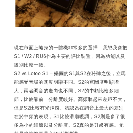
現在市面上隨身的一體機非常多的選擇，我想我會把
S1 / W2 / RU6作為主要的評比裝置，因為功能以及
級別比較一致。
S2 vs Lotoo S1 –
樂圖的S1與S2在聆聽之後，立馬
能感受音場的闊度明顯不同。S2的寬闊度明顯增
大，兩者調音的走向也不同，S2的中頻比較多細
節，比較靠前，分離度
較好。高頻聽起來差距不大，
但是S2比較有光澤感。我認為在調音上最大的差別
在於中頻的表現，S1比較滑順暖調，S2則是多了很
多為小的細節以及分離度。S2真的是升級有感。尤