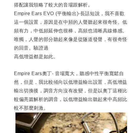
搭配讓我領略了較大的音場跟解析。
Empire Ears EVO (
平衡輸出)-長話短說，我不喜歡
這一個設置，原因是在中頻的人聲聽起來很奇怪。低
頻有力，中低頻延伸也很棒，高頻也清晰具線條感。
唯獨，人聲的部分聽起來像是從隧道發聲，有很奇怪
的回音。驗證過
高低增益都是如此。
Empire Ears
奧丁- 音場寬大，聽感中性平衡寬鬆自
然，但是，我比較傾向以低增益輸出設置，高低增益
輸出切換後，調音方向沒有改變，但是以奧丁這種比
較偏亮篇解析的調音，以低增益輸出聽起來中高頻比
較不那麼刺激。